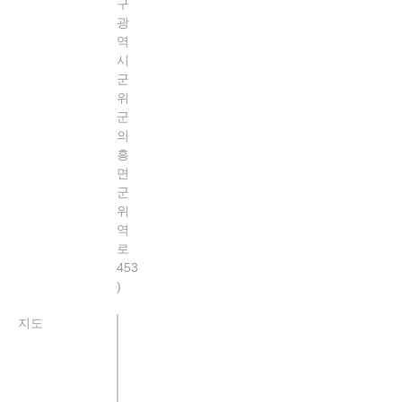
구
광
역
시
군
위
군
의
흥
면
군
위
역
로
453
지도