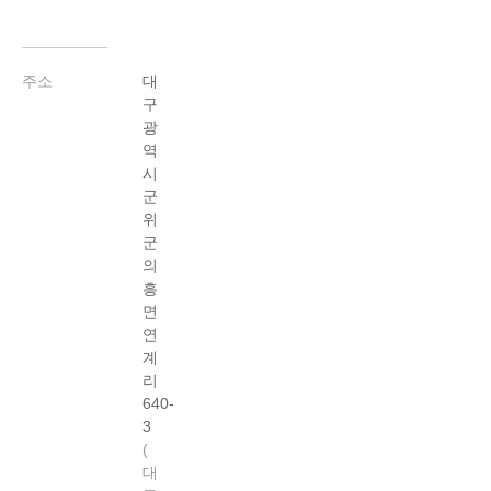
주소
대
구
광
역
시
군
위
군
의
흥
면
연
계
리
640-
3
대