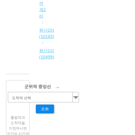
연
계2
리
원산2리
(10183)
원산1리
(10499)
→
군위역 중앙선
조회
출발역과
도착역을
지정하시면
구간의 시간표