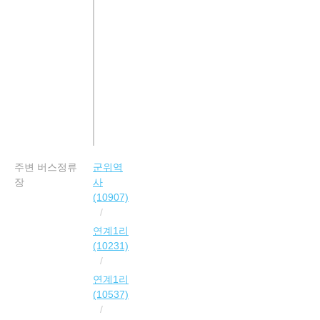
주변 버스정류
군위역
장
사
(10907)
연계1리
(10231)
연계1리
(10537)