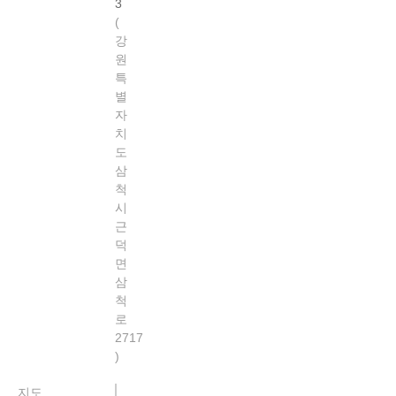
3
강
원
특
별
자
치
도
삼
척
시
근
덕
면
삼
척
로
2717
지도