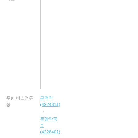
주변 버스정류
근덕역
장
(4224811)
문암막국
수
(4228401)