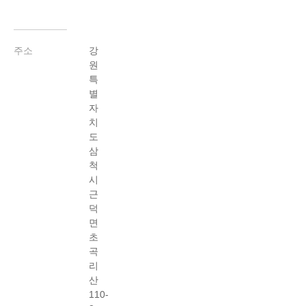
주소
강
원
특
별
자
치
도
삼
척
시
근
덕
면
초
곡
리
산
110-