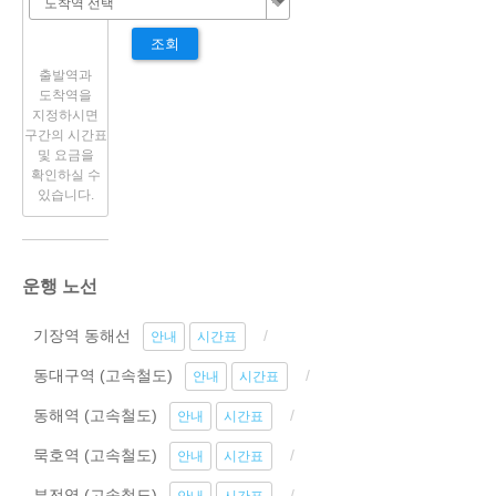
조회
출발역과
도착역을
지정하시면
구간의 시간표
및 요금을
확인하실 수
있습니다.
운행 노선
기장역 동해선
안내
시간표
동대구역 (고속철도)
안내
시간표
동해역 (고속철도)
안내
시간표
묵호역 (고속철도)
안내
시간표
부전역 (고속철도)