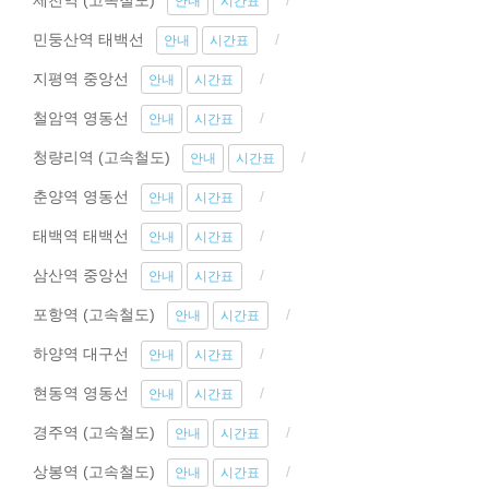
제천역 (고속철도)
안내
시간표
민둥산역 태백선
안내
시간표
지평역 중앙선
안내
시간표
철암역 영동선
안내
시간표
청량리역 (고속철도)
안내
시간표
춘양역 영동선
안내
시간표
태백역 태백선
안내
시간표
삼산역 중앙선
안내
시간표
포항역 (고속철도)
안내
시간표
하양역 대구선
안내
시간표
현동역 영동선
안내
시간표
경주역 (고속철도)
안내
시간표
상봉역 (고속철도)
안내
시간표