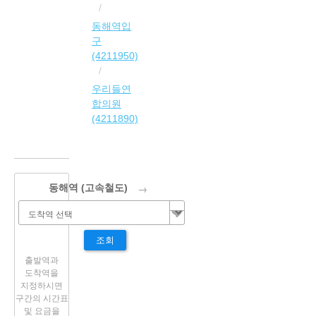
동해역입
구
(4211950)
우리들연
합의원
(4211890)
→
동해역 (고속철도)
조회
출발역과
도착역을
지정하시면
구간의 시간표
및 요금을