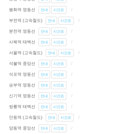
봉화역 영동선
안내
시간표
부전역 (고속철도)
안내
시간표
분천역 영동선
안내
시간표
사북역 태백선
안내
시간표
서울역 (고속철도)
안내
시간표
석불역 중앙선
안내
시간표
석포역 영동선
안내
시간표
승부역 영동선
안내
시간표
신기역 영동선
안내
시간표
쌍룡역 태백선
안내
시간표
안동역 (고속철도)
안내
시간표
양동역 중앙선
안내
시간표