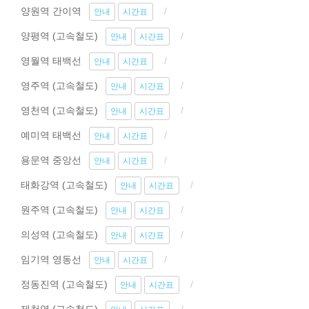
양원역 간이역
안내
시간표
양평역 (고속철도)
안내
시간표
영월역 태백선
안내
시간표
영주역 (고속철도)
안내
시간표
영천역 (고속철도)
안내
시간표
예미역 태백선
안내
시간표
용문역 중앙선
안내
시간표
태화강역 (고속철도)
안내
시간표
원주역 (고속철도)
안내
시간표
의성역 (고속철도)
안내
시간표
임기역 영동선
안내
시간표
정동진역 (고속철도)
안내
시간표