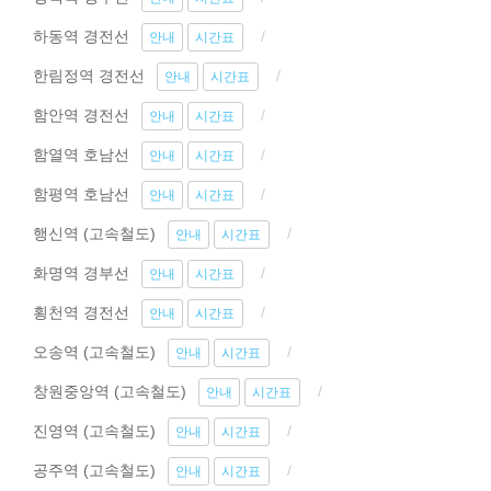
하동역 경전선
안내
시간표
한림정역 경전선
안내
시간표
함안역 경전선
안내
시간표
함열역 호남선
안내
시간표
함평역 호남선
안내
시간표
행신역 (고속철도)
안내
시간표
화명역 경부선
안내
시간표
횡천역 경전선
안내
시간표
오송역 (고속철도)
안내
시간표
창원중앙역 (고속철도)
안내
시간표
진영역 (고속철도)
안내
시간표
공주역 (고속철도)
안내
시간표