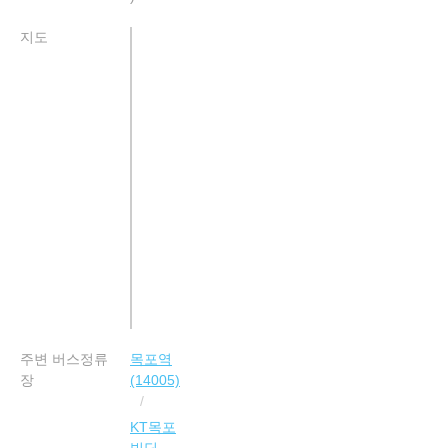
지도
주변 버스정류
목포역
장
(14005)
KT목포