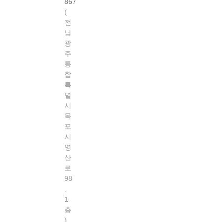
867
전
남
광
주
통
합
특
별
시
목
포
시
영
산
로
98
,
1
층