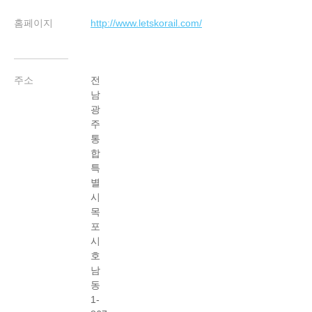
홈페이지
http://www.letskorail.com/
주소
전
남
광
주
통
합
특
별
시
목
포
시
호
남
동
1-