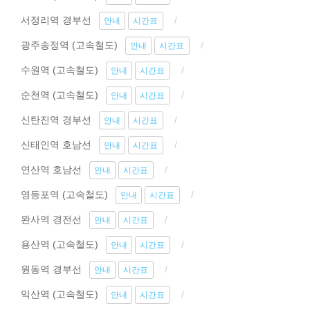
서정리역 경부선
안내
시간표
광주송정역 (고속철도)
안내
시간표
수원역 (고속철도)
안내
시간표
순천역 (고속철도)
안내
시간표
신탄진역 경부선
안내
시간표
신태인역 호남선
안내
시간표
연산역 호남선
안내
시간표
영등포역 (고속철도)
안내
시간표
완사역 경전선
안내
시간표
용산역 (고속철도)
안내
시간표
원동역 경부선
안내
시간표
익산역 (고속철도)
안내
시간표