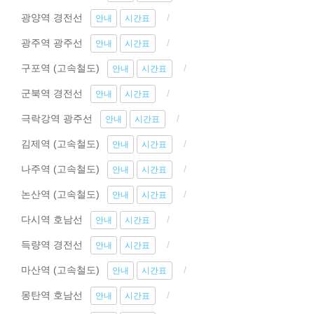
광양역 경전선
안내
시간표
광주역 광주선
안내
시간표
구포역 (고속철도)
안내
시간표
군북역 경전선
안내
시간표
극락강역 광주선
안내
시간표
김제역 (고속철도)
안내
시간표
나주역 (고속철도)
안내
시간표
논산역 (고속철도)
안내
시간표
다시역 호남선
안내
시간표
득량역 경전선
안내
시간표
마산역 (고속철도)
안내
시간표
몽탄역 호남선
안내
시간표