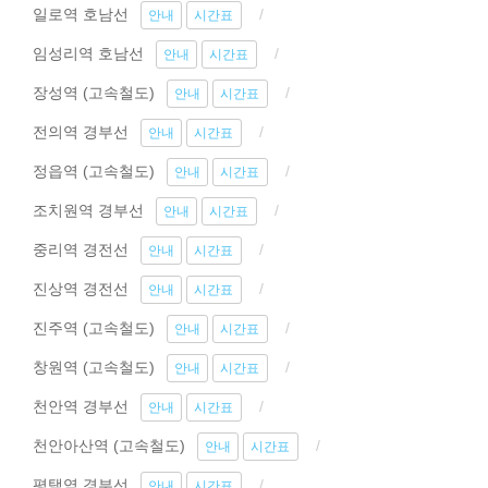
일로역 호남선
안내
시간표
임성리역 호남선
안내
시간표
장성역 (고속철도)
안내
시간표
전의역 경부선
안내
시간표
정읍역 (고속철도)
안내
시간표
조치원역 경부선
안내
시간표
중리역 경전선
안내
시간표
진상역 경전선
안내
시간표
진주역 (고속철도)
안내
시간표
창원역 (고속철도)
안내
시간표
천안역 경부선
안내
시간표
천안아산역 (고속철도)
안내
시간표
평택역 경부선
안내
시간표