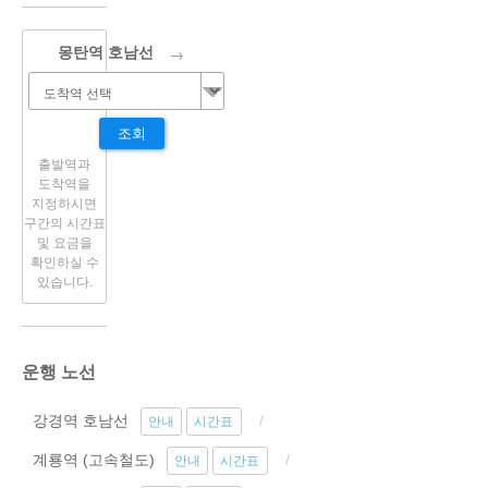
→
몽탄역 호남선
조회
출발역과
도착역을
지정하시면
구간의 시간표
및 요금을
확인하실 수
있습니다.
운행 노선
강경역 호남선
안내
시간표
계룡역 (고속철도)
안내
시간표