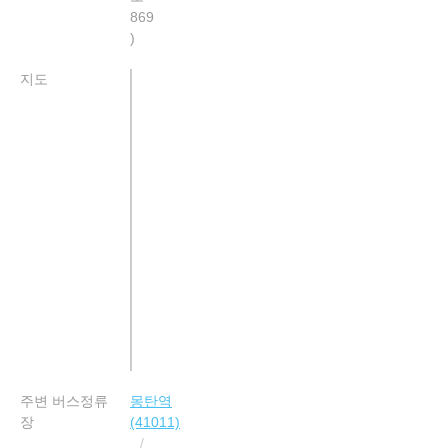
869
지도
주변 버스정류
몽탄역
장
(41011)