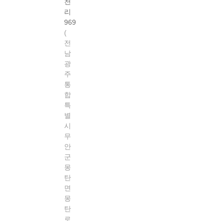
천
리
969
전
남
광
주
통
합
특
별
시
무
안
군
몽
탄
면
몽
탄
로