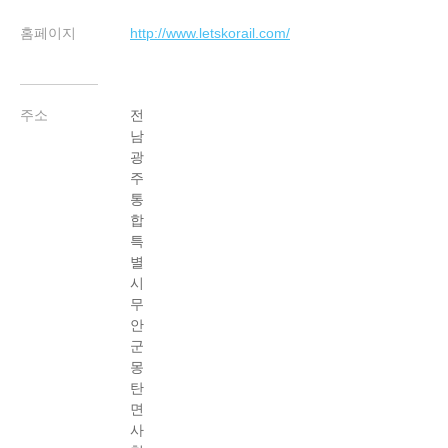
홈페이지
http://www.letskorail.com/
주소
전
남
광
주
통
합
특
별
시
무
안
군
몽
탄
면
사