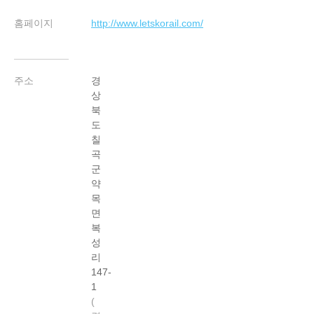
홈페이지
http://www.letskorail.com/
주소
경
상
북
도
칠
곡
군
약
목
면
복
성
리
147-
1