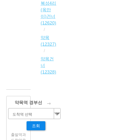
복성4리
(옥만
이)건너
(12620)
약목
(12327)
약목건
너
(12328)
→
약목역 경부선
조회
출발역과