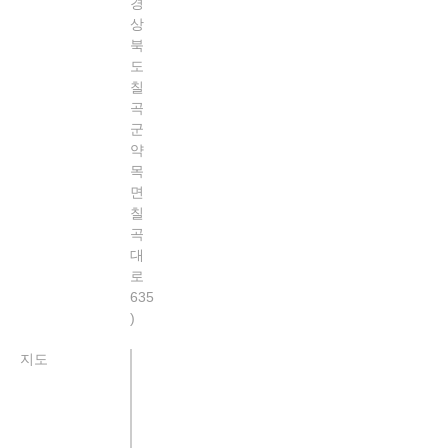
경
상
북
도
칠
곡
군
약
목
면
칠
곡
대
로
635
지도