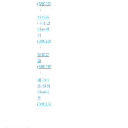
(39022)
정자동
다리.일
영유원
지
(39018)
장흥교
회
(39028)
재궁마
을.천생
연분마
을
(39015)