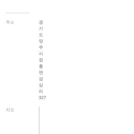
주소
경
기
도
양
주
시
장
흥
면
삼
상
리
327
지도