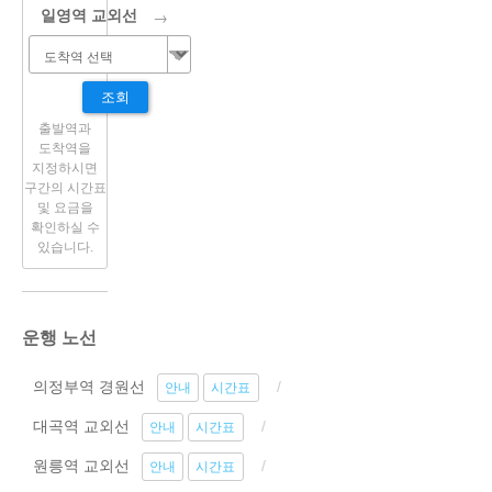
→
일영역 교외선
조회
출발역과
도착역을
지정하시면
구간의 시간표
및 요금을
확인하실 수
있습니다.
운행 노선
의정부역 경원선
안내
시간표
대곡역 교외선
안내
시간표
원릉역 교외선
안내
시간표