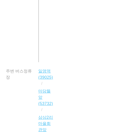
주변 버스정류
일영역
장
(39025)
마당뜰
앞
(53732)
삼상2리
마을회
관앞