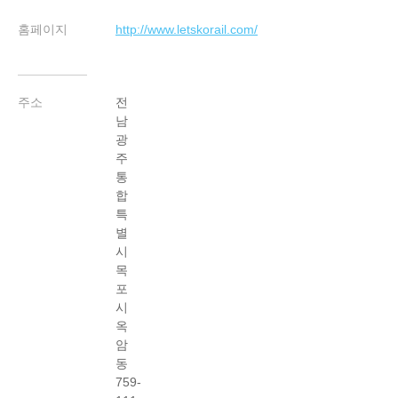
홈페이지
http://www.letskorail.com/
주소
전
남
광
주
통
합
특
별
시
목
포
시
옥
암
동
759-