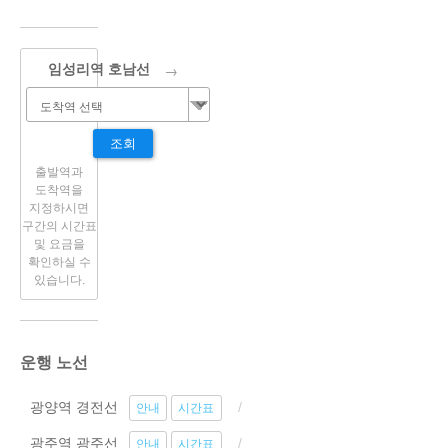
→
임성리역 호남선
조회
출발역과
도착역을
지정하시면
구간의 시간표
및 요금을
확인하실 수
있습니다.
운행 노선
광양역 경전선
안내
시간표
광주역 광주선
안내
시간표