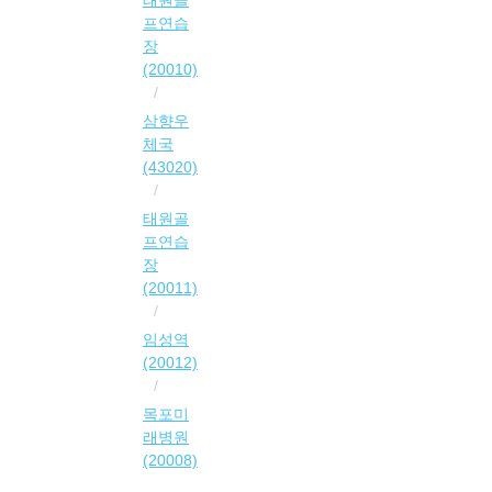
태원골
프연습
장
(20010)
삼향우
체국
(43020)
태원골
프연습
장
(20011)
임성역
(20012)
목포미
래병원
(20008)