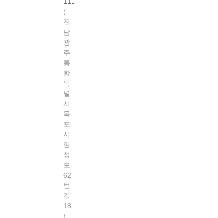
111
전
남
광
주
통
합
특
별
시
목
포
시
임
성
로
62
번
길
18