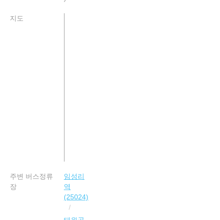
지도
주변 버스정류
임성리
장
역
(25024)