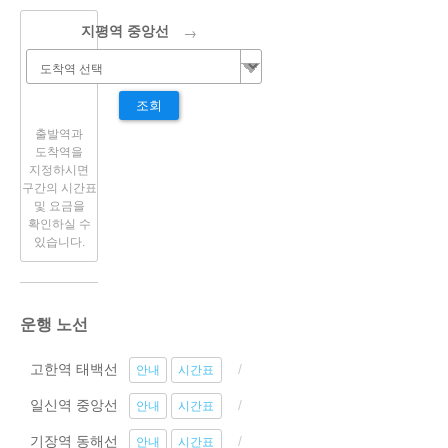
→
지평역 중앙선
조회
출발역과
도착역을
지정하시면
구간의 시간표
및 요금을
확인하실 수
있습니다.
운행 노선
고한역 태백선
안내
시간표
일신역 중앙선
안내
시간표
기장역 동해선
안내
시간표