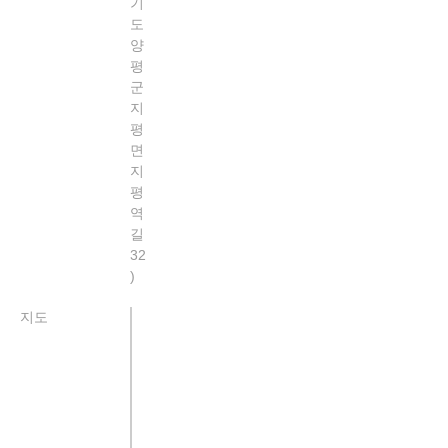
기
도
양
평
군
지
평
면
지
평
역
길
32
지도