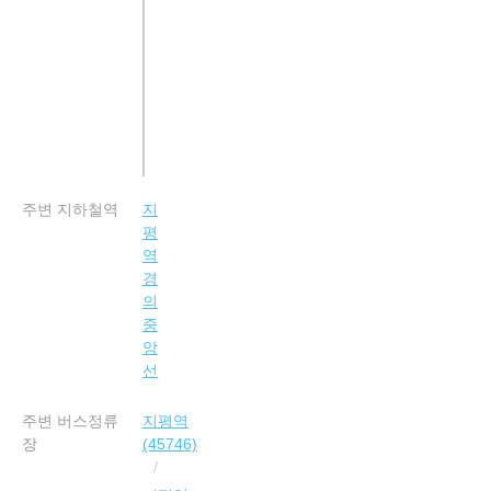
주변 지하철역
지
평
역
경
의
중
앙
선
주변 버스정류
지평역
장
(45746)