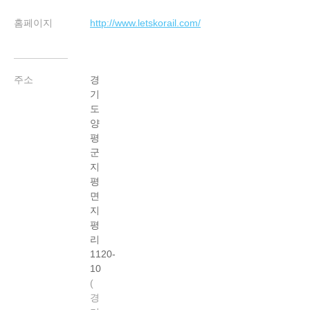
홈페이지
http://www.letskorail.com/
주소
경
기
도
양
평
군
지
평
면
지
평
리
1120-
10
경