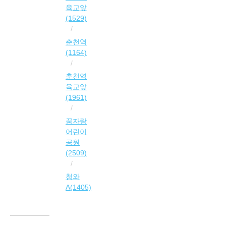
육교앞
(1529)
춘천역
(1164)
춘천역
육교앞
(1961)
꿈자람
어린이
공원
(2509)
청와
A(1405)