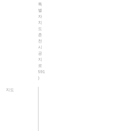
특
별
자
치
도
춘
천
시
공
지
로
591
지도