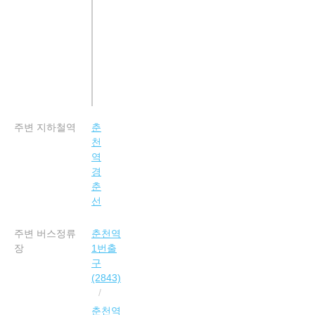
주변 지하철역
춘
천
역
경
춘
선
주변 버스정류
춘천역
장
1번출
구
(2843)
춘천역