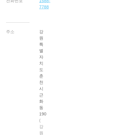
전화번호
1588-
7788
주소
강
원
특
별
자
치
도
춘
천
시
근
화
동
190
강
원