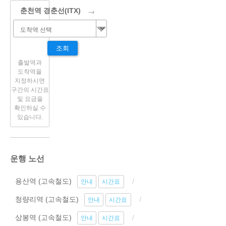
→
춘천역 경춘선(ITX)
조회
출발역과
도착역을
지정하시면
구간의 시간표
및 요금을
확인하실 수
있습니다.
운행 노선
용산역 (고속철도)
안내
시간표
청량리역 (고속철도)
안내
시간표
상봉역 (고속철도)
안내
시간표